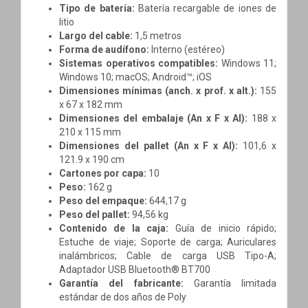
Tipo de batería:
Batería recargable de iones de
litio
Largo del cable:
1,5 metros
Forma de audífono:
Interno (estéreo)
Sistemas operativos compatibles:
Windows 11;
Windows 10; macOS; Android™; iOS
Dimensiones mínimas (anch. x prof. x alt.):
155
x 67 x 182 mm
Dimensiones del embalaje (An x F x Al):
188 x
210 x 115 mm
Dimensiones del pallet (An x F x Al):
101,6 x
121.9 x 190 cm
Cartones por capa:
10
Peso:
162 g
Peso del empaque:
644,17 g
Peso del pallet:
94,56 kg
Contenido de la caja:
Guía de inicio rápido;
Estuche de viaje; Soporte de carga; Auriculares
inalámbricos; Cable de carga USB Tipo-A;
Adaptador USB Bluetooth® BT700
Garantía del fabricante:
Garantía limitada
estándar de dos años de Poly