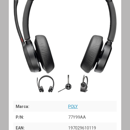
Marca:
POLY
P/N:
77Y99AA
EAN:
197029610119