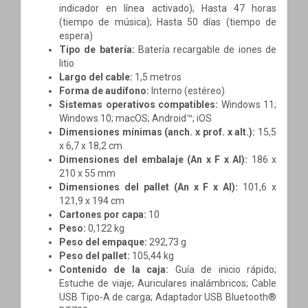
indicador en línea activado); Hasta 47 horas
(tiempo de música); Hasta 50 días (tiempo de
espera)
Tipo de batería:
Batería recargable de iones de
litio
Largo del cable:
1,5 metros
Forma de audífono:
Interno (estéreo)
Sistemas operativos compatibles:
Windows 11;
Windows 10; macOS; Android™; iOS
Dimensiones mínimas (anch. x prof. x alt.):
15,5
x 6,7 x 18,2 cm
Dimensiones del embalaje (An x F x Al):
186 x
210 x 55 mm
Dimensiones del pallet (An x F x Al):
101,6 x
121,9 x 194 cm
Cartones por capa:
10
Peso:
0,122 kg
Peso del empaque:
292,73 g
Peso del pallet:
105,44 kg
Contenido de la caja:
Guía de inicio rápido;
Estuche de viaje; Auriculares inalámbricos; Cable
USB Tipo-A de carga; Adaptador USB Bluetooth®