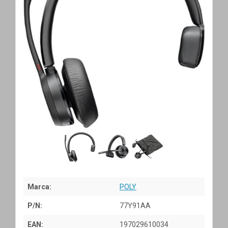
Marca:
POLY
P/N:
77Y91AA
EAN:
197029610034