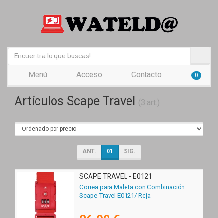
Menú
Acceso
Contacto
0
Artículos Scape Travel
(3 art.)
ANT.
01
SIG.
SCAPE TRAVEL - E0121
Correa para Maleta con Combinación
Scape Travel E0121/ Roja