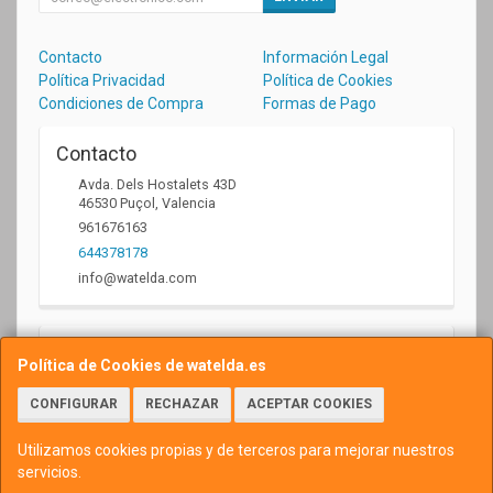
Contacto
Información Legal
Política Privacidad
Política de Cookies
Condiciones de Compra
Formas de Pago
Contacto
Avda. Dels Hostalets 43D
46530
Puçol
,
Valencia
961676163
644378178
info@watelda.com
Horario
Política de Cookies de watelda.es
10 a 13,30h y de 17,30 a 20,30h
CONFIGURAR
RECHAZAR
ACEPTAR COOKIES
Utilizamos cookies propias y de terceros para mejorar nuestros
servicios.