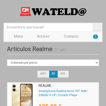
Menú
Acceso
Contacto
0
Artículos Realme
(11 art.)
ANT.
01
SIG.
REALME -
Smartphone Realme Note 70T 4GB/
256GB/ 6.74"/ Dorado Playa