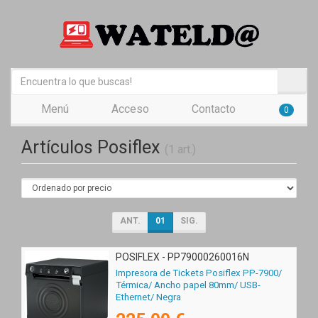
Menú
Acceso
Contacto
0
Artículos Posiflex
(1 art.)
ANT.
01
SIG.
POSIFLEX - PP79000260016N
Impresora de Tickets Posiflex PP-7900/
Térmica/ Ancho papel 80mm/ USB-
Ethernet/ Negra