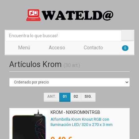
Menú
Acceso
Contacto
0
Artículos Krom
(30 art.)
ANT.
01
02
SIG.
KROM - NXKROMKNTRGB
Alfombrilla Krom Knout RGB con
Iluminación LED/ 320 x 270 x 3 mm