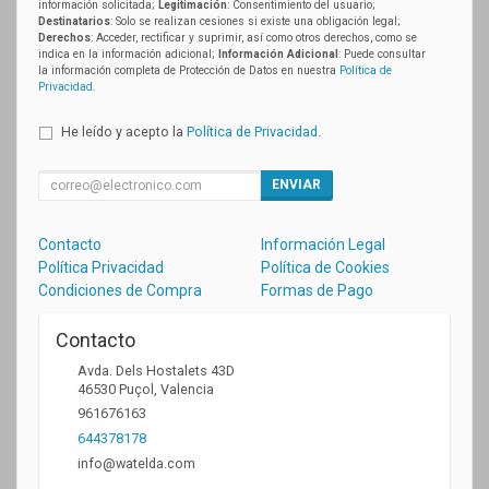
información solicitada;
Legitimación
: Consentimiento del usuario;
Destinatarios
: Solo se realizan cesiones si existe una obligación legal;
Derechos
: Acceder, rectificar y suprimir, así como otros derechos, como se
indica en la información adicional;
Información Adicional
: Puede consultar
la información completa de Protección de Datos en nuestra
Política de
Privacidad
.
He leído y acepto la
Política de Privacidad
.
ENVIAR
Contacto
Información Legal
Política Privacidad
Política de Cookies
Condiciones de Compra
Formas de Pago
Contacto
Avda. Dels Hostalets 43D
46530
Puçol
,
Valencia
961676163
644378178
info@watelda.com