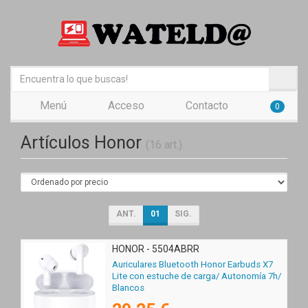
Menú
Acceso
Contacto
0
Artículos Honor
(16 art.)
ANT.
01
SIG.
HONOR - 5504ABRR
Auriculares Bluetooth Honor Earbuds X7
Lite con estuche de carga/ Autonomía 7h/
Blancos