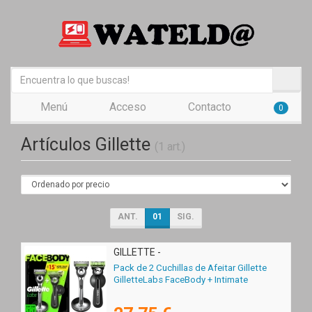
Menú
Acceso
Contacto
0
Artículos Gillette
(1 art.)
ANT.
01
SIG.
GILLETTE -
Pack de 2 Cuchillas de Afeitar Gillette
GilletteLabs FaceBody + Intimate