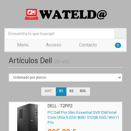
Menú
Acceso
Contacto
0
Artículos Dell
(20 art.)
ANT.
01
02
SIG.
DELL - T2PP2
PC Dell Pro Slim Essential QVS1260 Intel
Core Ultra 5-225/ 8GB/ 512GB SSD/ Win11
Pro