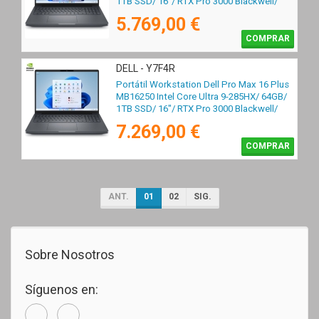
1TB SSD/ 16"/ RTX Pro 3000 Blackwell/
Win11 Pro
5.769,00 €
COMPRAR
DELL - Y7F4R
Portátil Workstation Dell Pro Max 16 Plus
MB16250 Intel Core Ultra 9-285HX/ 64GB/
1TB SSD/ 16"/ RTX Pro 3000 Blackwell/
Win11 Pro
7.269,00 €
COMPRAR
ANT.
01
02
SIG.
Sobre Nosotros
Síguenos en: