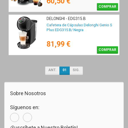
60,50 €
COMPRAR
DELONGHI - EDG315.B
Cafetera de Cápsulas Delonghi Genio S
Plus EDG315.B/ Negra
81,99 €
COMPRAR
ANT.
01
SIG.
Sobre Nosotros
Síguenos en:
¡Suscríbete a Nuestro Boletín!