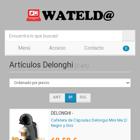
Menú
Acceso
Contacto
0
Artículos Delonghi
(2 art.)
ANT.
01
SIG.
DELONGHI -
Cafetera de Cápsulas Delongui Mini Me 2/
Negro y Gris