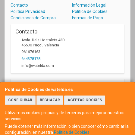
Contacto
Información Legal
Política Privacidad
Política de Cookies
Condiciones de Compra
Formas de Pago
Contacto
Avda. Dels Hostalets 43D
46530
Puçol
,
Valencia
961676163
644378178
info@watelda.com
Horario
Política de Cookies de watelda.es
10 a 13,30h y de 17,30 a 20,30h
CONFIGURAR
RECHAZAR
ACEPTAR COOKIES
Utilizamos cookies propias y de terceros para mejorar nuestros
servicios.
Puede obtener más información, o bien conocer cómo cambiar la
configuración, en nuestra
Política de Cookies
.