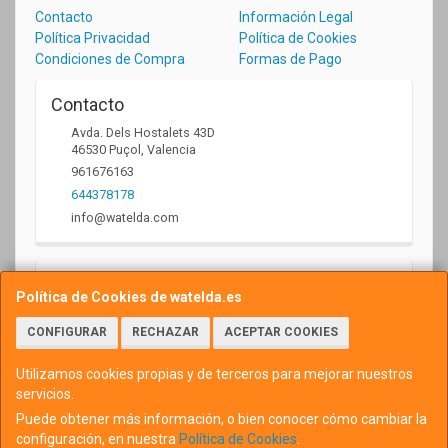
Contacto
Información Legal
Política Privacidad
Política de Cookies
Condiciones de Compra
Formas de Pago
Contacto
Avda. Dels Hostalets 43D
46530
Puçol
,
Valencia
961676163
644378178
info@watelda.com
Horario
Política de Cookies de watelda.es
10 a 13,30h y de 17,30 a 20,30h
CONFIGURAR
RECHAZAR
ACEPTAR COOKIES
Utilizamos cookies propias y de terceros para mejorar nuestros
servicios.
Puede obtener más información, o bien conocer cómo cambiar la
configuración, en nuestra
Política de Cookies
.