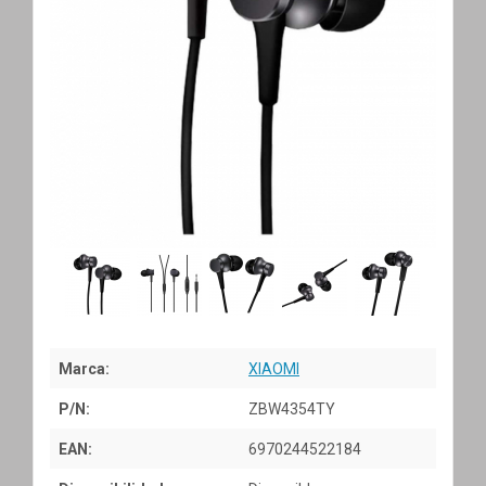
Marca:
XIAOMI
P/N:
ZBW4354TY
EAN:
6970244522184