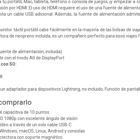
a tu portátil, Mac, tableta, teléfono o consola de juegos, ¡y empezar a
xión por HDMI. El uso de HDMI requiere el uso de una fuente de alimenta
esita un cable USB adicional. Además, la fuente de alimentación admi
 monitor táctil portátil cabe fácilmente en la mayoría de las bolsas de v
tora de neopreno incluida, es un compañero perfecto para esos viajes 
uente de alimentación, incluida)
e con el modo Alt de DisplayPort
 con SO:
/8
 un adaptador para dispositivos Lightning, no incluido; Función de panta
 comprarlo
il capacitiva de 10 puntos
HD 1080p con excelente ángulo de visión
ídeo a través de un solo cable USB-C
Windows, macOS, Linux, Android y consolas
rotectora con soporte magnético