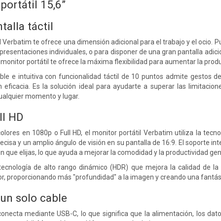
portátil 15,6”
talla táctil
til Verbatim te ofrece una dimensión adicional para el trabajo y el ocio.
resentaciones individuales, o para disponer de una gran pantalla adicio
 monitor portátil te ofrece la máxima flexibilidad para aumentar la produ
ible e intuitiva con funcionalidad táctil de 10 puntos admite gestos de
n eficacia. Es la solución ideal para ayudarte a superar las limitacio
cualquier momento y lugar.
ll HD
olores en 1080p o Full HD, el monitor portátil Verbatim utiliza la tec
ecisa y un amplio ángulo de visión en su pantalla de 16:9. El soporte i
n que elijas, lo que ayuda a mejorar la comodidad y la productividad gen
 tecnología de alto rango dinámico (HDR) que mejora la calidad de l
r, proporcionando más "profundidad" a la imagen y creando una fantást
un solo cable
 conecta mediante USB-C, lo que significa que la alimentación, los dato