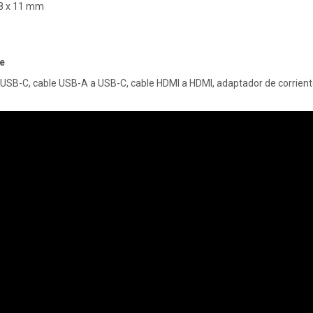
28 x 11 mm
e
 USB-C, cable USB-A a USB-C, cable HDMI a HDMI, adaptador de corrient