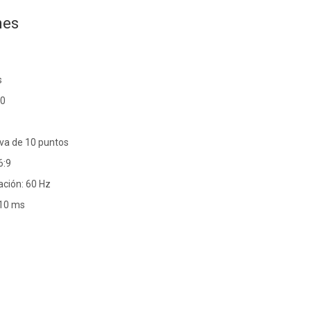
nes
s
80
tiva de 10 puntos
6:9
ación: 60 Hz
 10 ms