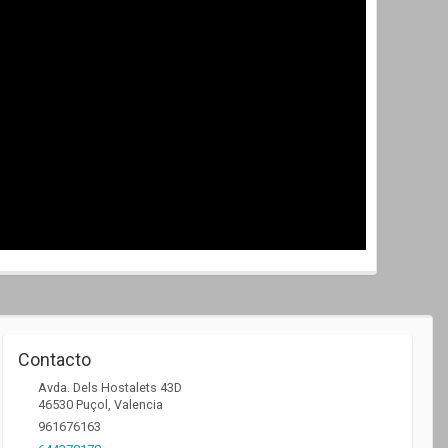
Contacto
Avda. Dels Hostalets 43D
46530
Puçol
,
Valencia
961676163