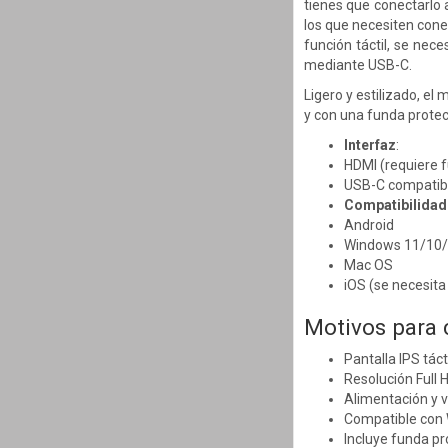
tienes que conectarlo 
los que necesiten cone
función táctil, se nec
mediante USB-C.
Ligero y estilizado, el
y con una funda protec
Interfaz
:
HDMI (requiere f
USB-C compatibl
Compatibilidad
Android
Windows 11/10
Mac OS
iOS (se necesita
Motivos para
Pantalla IPS táct
Resolución Full 
Alimentación y v
Compatible con 
Incluye funda p