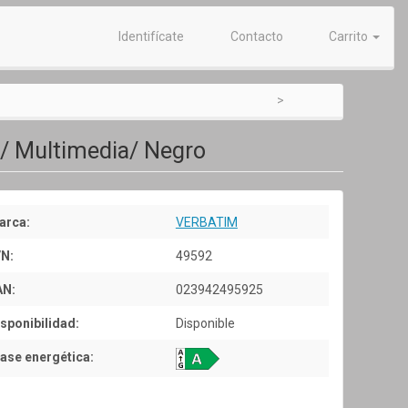
Identifícate
Contacto
Carrito
D/ Multimedia/ Negro
arca:
VERBATIM
/N:
49592
AN:
023942495925
sponibilidad:
Disponible
ase energética: