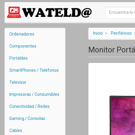
Inicio
Periféricos
Ordenadores
Componentes
Monitor Portá
Portátiles
SmartPhones / Teléfonos
Televisor
Impresoras / Consumibles
Conectividad / Redes
Gaming / Consolas
Cables