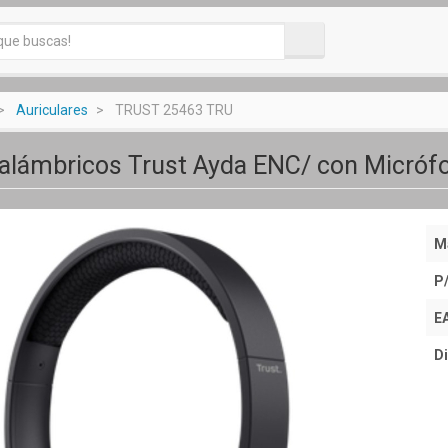
Auriculares
TRUST 25463 TRU
nalámbricos Trust Ayda ENC/ con Micróf
M
P
E
Di