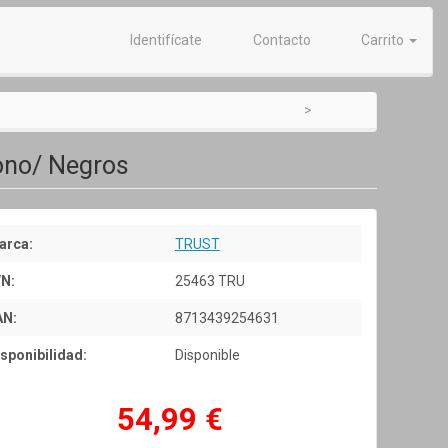
Identifícate
Contacto
Carrito
ono/ Negros
arca:
TRUST
/N:
25463 TRU
AN:
8713439254631
sponibilidad:
Disponible
54,99 €