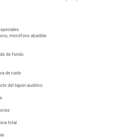
especiales
fono, micrófono abatible
ido de fondo
va de ruido
cto del tapón auditivo
a
torios
ica total
le