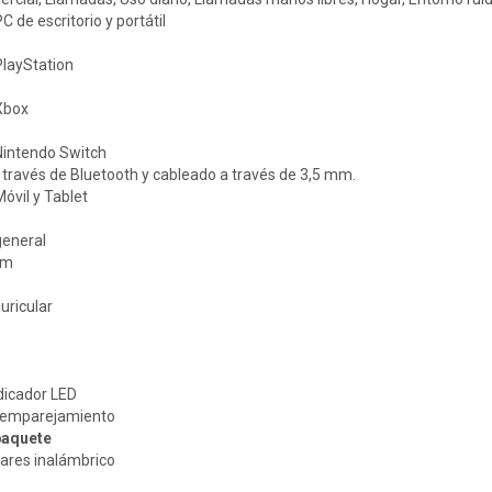
 de escritorio y portátil
PlayStation
Xbox
Nintendo Switch
a través de Bluetooth y cableado a través de 3,5 mm.
óvil y Tablet
general
mm
uricular
dicador LED
 emparejamiento
paquete
lares inalámbrico