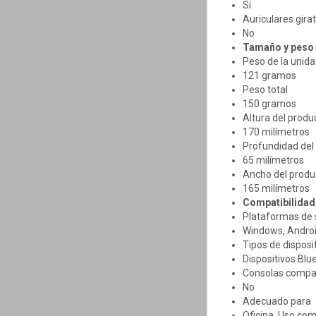
Sí
Auriculares gira
No
Tamaño y peso
Peso de la unida
121 gramos
Peso total
150 gramos
Altura del produ
170 milímetros
Profundidad del
65 milímetros
Ancho del produ
165 milímetros
Compatibilidad
Plataformas de 
Windows, Androi
Tipos de disposi
Dispositivos Blue
Consolas compa
No
Adecuado para
Oficina, Uso com