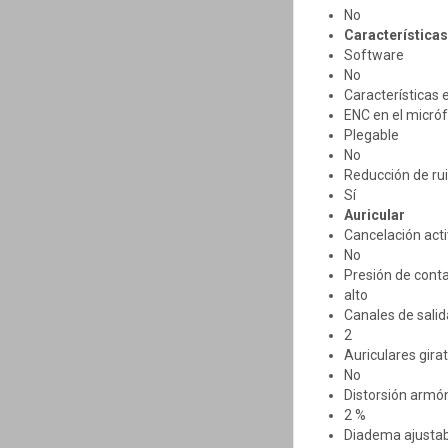
No
Características
Software
No
Características 
ENC en el micró
Plegable
No
Reducción de ru
Sí
Auricular
Cancelación acti
No
Presión de conta
alto
Canales de salid
2
Auriculares gira
No
Distorsión armón
2 %
Diadema ajustab