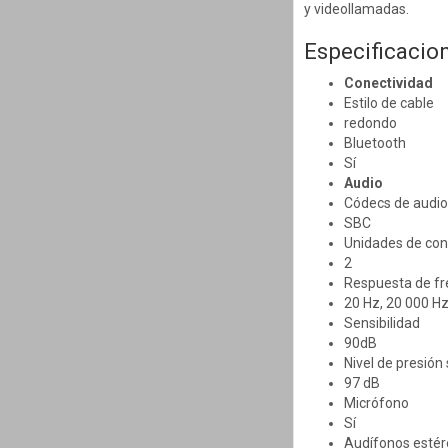
y videollamadas.
Especificacio
Conectividad
Estilo de cable
redondo
Bluetooth
Sí
Audio
Códecs de audio
SBC
Unidades de con
2
Respuesta de fr
20 Hz, 20 000 H
Sensibilidad
90dB
Nivel de presión
97 dB
Micrófono
Sí
Audífonos esté