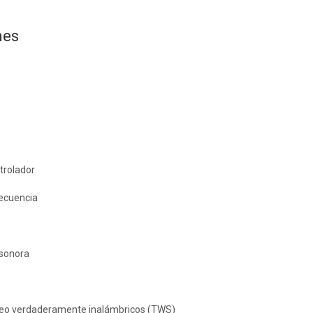
nes
trolador
ecuencia
z
 sonora
reo verdaderamente inalámbricos (TWS)