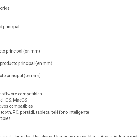
torios
d principal
cto principal (en mm)
 producto principal (en mm)
cto principal (en mm)
software compatibles
d, iOS, MacOS
tivos compatibles
tooth, PC, portátil, tableta, teléfono inteligente
tibles
ercial, Llamadas, Uso diario, Llamadas manos libres, Hogar, Entorno ruid