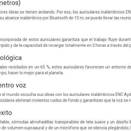
metros)
res ideas se tienen andando. Por eso, los auriculares inalámbricos E
u alcance inalámbrico por Bluetooth de 10 m, se puede llevar las reunion
incorporada de estos auriculares garantiza que el trabajo fluye duran
mpido y de la capacidad de recargar totalmente en 2 horas a través del p
cológica
ales reciclados en un 65 %, estos auriculares favorecen un entorno d
mpo, hacer lo mejor para el planeta.
entro voz
el mundo escucha sus ideas con los auriculares inalámbricos ENC Ayda
iculares eliminan molestos ruidos de fondo y garantizan que la voz se re
xito
able, cómodas almohadillas transpirables de tela suave y un diseño li
de volumen supraaural y de un micrófono que se silencia plegándolo, l