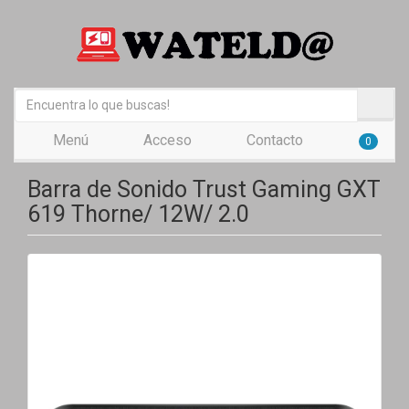
Menú
Acceso
Contacto
0
Barra de Sonido Trust Gaming GXT
619 Thorne/ 12W/ 2.0