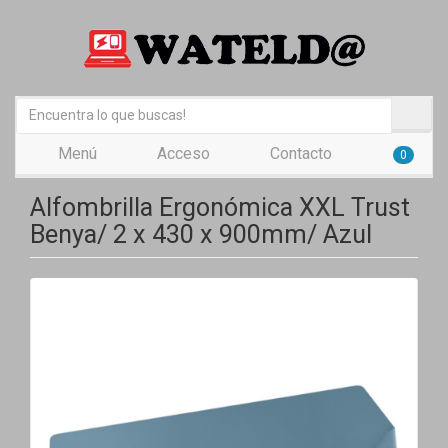
Menú
Acceso
Contacto
0
Alfombrilla Ergonómica XXL Trust
Benya/ 2 x 430 x 900mm/ Azul