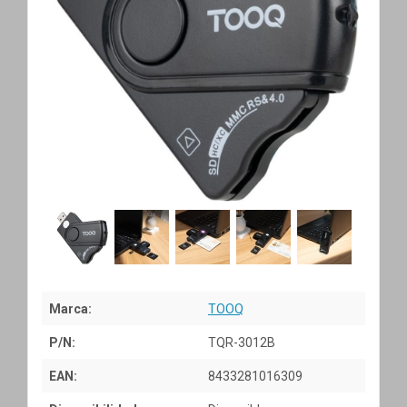
Marca:
TOOQ
P/N:
TQR-3012B
EAN:
8433281016309