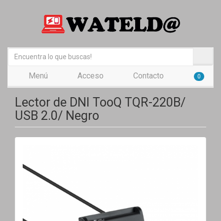
Menú
Acceso
Contacto
0
Lector de DNI TooQ TQR-220B/
USB 2.0/ Negro