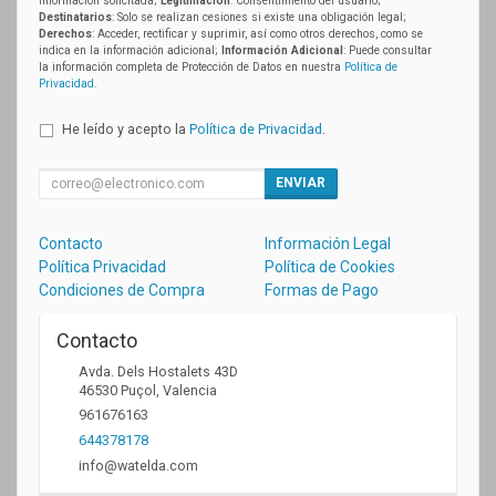
información solicitada;
Legitimación
: Consentimiento del usuario;
Destinatarios
: Solo se realizan cesiones si existe una obligación legal;
Derechos
: Acceder, rectificar y suprimir, así como otros derechos, como se
indica en la información adicional;
Información Adicional
: Puede consultar
la información completa de Protección de Datos en nuestra
Política de
Privacidad
.
He leído y acepto la
Política de Privacidad
.
ENVIAR
Contacto
Información Legal
Política Privacidad
Política de Cookies
Condiciones de Compra
Formas de Pago
Contacto
Avda. Dels Hostalets 43D
46530
Puçol
,
Valencia
961676163
644378178
info@watelda.com