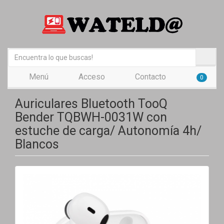
Menú
Acceso
Contacto
0
Auriculares Bluetooth TooQ
Bender TQBWH-0031W con
estuche de carga/ Autonomía 4h/
Blancos