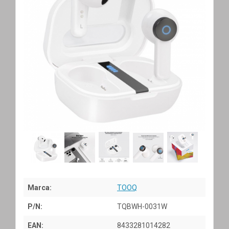
Marca:
TOOQ
P/N:
TQBWH-0031W
EAN:
8433281014282