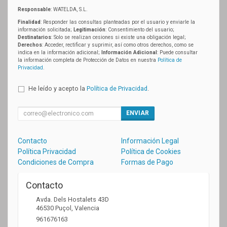
Responsable
: WATELDA, S.L.
Finalidad
: Responder las consultas planteadas por el usuario y enviarle la
información solicitada;
Legitimación
: Consentimiento del usuario;
Destinatarios
: Solo se realizan cesiones si existe una obligación legal;
Derechos
: Acceder, rectificar y suprimir, así como otros derechos, como se
indica en la información adicional;
Información Adicional
: Puede consultar
la información completa de Protección de Datos en nuestra
Política de
Privacidad
.
He leído y acepto la
Política de Privacidad
.
ENVIAR
Contacto
Información Legal
Política Privacidad
Política de Cookies
Condiciones de Compra
Formas de Pago
Contacto
Avda. Dels Hostalets 43D
46530
Puçol
,
Valencia
961676163