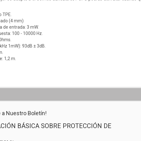
o TPE.
rado (4 mm)
 de entrada: 3 mW.
esta: 100 - 10000 Hz.
 Ohms.
 1kHz 1mW): 93dB ± 3dB.
m.
e: 1,2 m.
 a Nuestro Boletín!
CIÓN BÁSICA SOBRE PROTECCIÓN DE