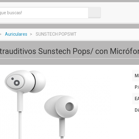
Auriculares
SUNSTECH POPSWT
ntrauditivos Sunstech Pops/ con Micrófo
M
P
E
Di