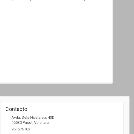
Contacto
Avda. Dels Hostalets 43D
46530
Puçol
,
Valencia
961676163