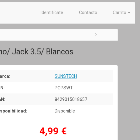
Identifícate
Contacto
Carrito
no/ Jack 3.5/ Blancos
arca:
SUNSTECH
/N:
POPSWT
AN:
8429015018657
sponibilidad:
Disponible
4,99 €