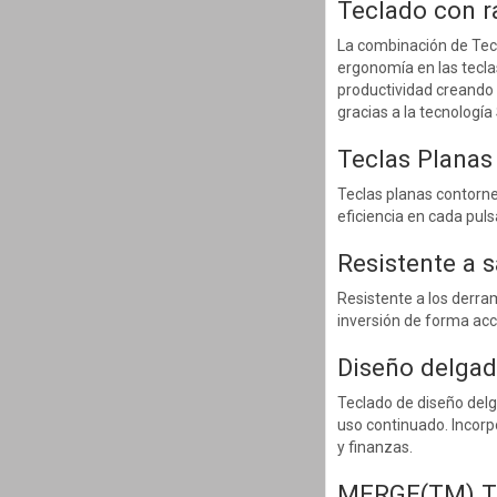
Teclado con r
La combinación de Tecl
ergonomía en las tecla
productividad creando u
gracias a la tecnología 
Teclas Planas
Teclas planas contorn
eficiencia en cada pul
Resistente a 
Resistente a los derram
inversión de forma acc
Diseño delga
Teclado de diseño delg
uso continuado. Incorp
y finanzas.
MERGE(TM) T