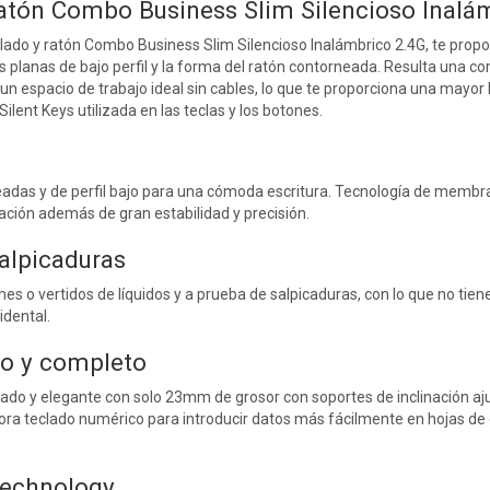
atón Combo Business Slim Silencioso Inalá
ado y ratón Combo Business Slim Silencioso Inalámbrico 2.4G, te propor
s planas de bajo perfil y la forma del ratón contorneada. Resulta una 
n espacio de trabajo ideal sin cables, lo que te proporciona una mayor 
Silent Keys utilizada en las teclas y los botones.
eadas y de perfil bajo para una cómoda escritura. Tecnología de memb
sación además de gran estabilidad y precisión.
salpicaduras
es o vertidos de líquidos y a prueba de salpicaduras, con lo que no tie
idental.
do y completo
ado y elegante con solo 23mm de grosor con soportes de inclinación a
ora teclado numérico para introducir datos más fácilmente en hojas de
echnology