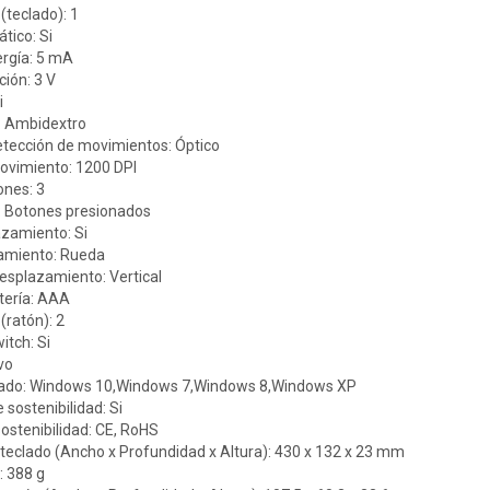
(teclado): 1
ico: Si
rgía: 5 mA
ción: 3 V
i
: Ambidextro
etección de movimientos: Óptico
ovimiento: 1200 DPI
ones: 3
: Botones presionados
zamiento: Si
amiento: Rueda
esplazamiento: Vertical
tería: AAA
(ratón): 2
itch: Si
vo
ado: Windows 10,Windows 7,Windows 8,Windows XP
sostenibilidad: Si
sostenibilidad: CE, RoHS
teclado (Ancho x Profundidad x Altura): 430 x 132 x 23 mm
: 388 g