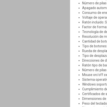
Número de pilas 
Apagado automát
Consumo de ene
Voltaje de opera
Ratón incluido: S
Factor de forma
Tecnología de d
Resolución de m
Cantidad de bot
Tipo de botones
Rueda de despla
Tipo de desplaz
Direcciones de d
Ratón tipo de ba
Número de pilas 
Mouse on/off sw
Sistema operati
Windows soport
Cumplimiento de 
Certificados de 
Dimensiones de 
Peso del teclado