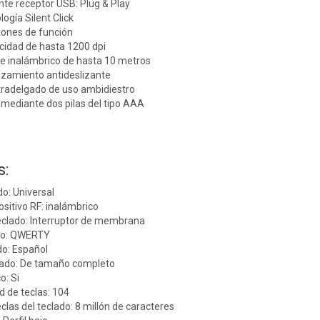
te receptor USB: Plug & Play
logía Silent Click
tones de función
cidad de hasta 1200 dpi
e inalámbrico de hasta 10 metros
zamiento antideslizante
tradelgado de uso ambidiestro
mediante dos pilas del tipo AAA
s:
: Universal
ositivo RF: inalámbrico
teclado: Interruptor de membrana
ado: QWERTY
do: Español
lado: De tamaño completo
o: Si
d de teclas: 104
teclas del teclado: 8 millón de caracteres