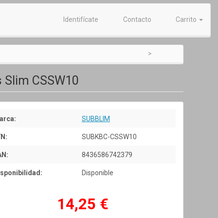
Identifícate
Contacto
Carrito
ss Slim CSSW10
arca:
SUBBLIM
/N:
SUBKBC-CSSW10
AN:
8436586742379
sponibilidad:
Disponible
14,25 €