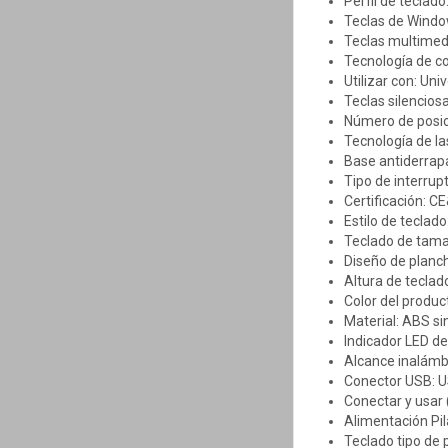
Perfil de teclado:
Teclas de Windo
Teclas multimedi
Tecnología de co
Utilizar con: Uni
Teclas silenciosa
Número de posici
Tecnología de la
Base antiderrapa
Tipo de interrupt
Certificación: 
Estilo de teclad
Teclado de tama
Diseño de planc
Altura de teclado
Color del produc
Material: ABS si
Indicador LED de 
Alcance inalámb
Conector USB: U
Conectar y usar 
Alimentación Pil
Teclado tipo de p