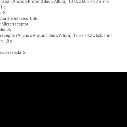
ratón (Ancho x Profundidad x Altura): 107.5 x 60.3 x 33.6 mm
51 g
: Si
ptor inalámbrico: USB
: Microrreceptor
dor: Si
eceptor (Ancho x Profundidad x Altura): 18,5 x 14,2 x 6,35 mm
: 1,8 g
i
ación rápida: Si