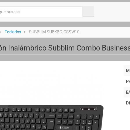
Teclados
SUBBLIM SUBKBC-CSSW10
tón Inalámbrico Subblim Combo Busine
M
P
E
Di