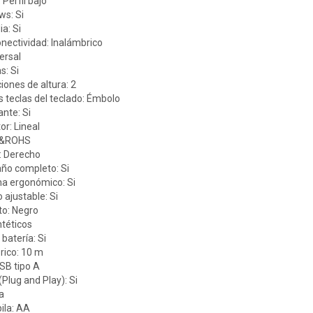
 Perfil bajo
ws: Si
a: Si
nectividad: Inalámbrico
versal
s: Si
ones de altura: 2
s teclas del teclado: Émbolo
nte: Si
or: Lineal
CE&ROHS
o: Derecho
ño completo: Si
ha ergonómico: Si
 ajustable: Si
to: Negro
ntéticos
batería: Si
rico: 10 m
SB tipo A
(Plug and Play): Si
a
ila: AA