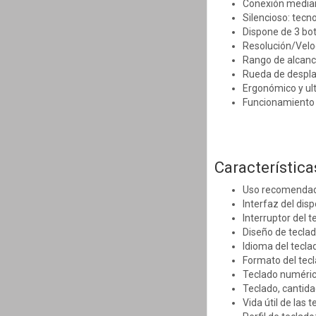
Conexión median
Silencioso: tecno
Dispone de 3 bo
Resolución/Velo
Rango de alcanc
Rueda de despla
Ergonómico y ul
Funcionamiento 
Característica
Uso recomendado
Interfaz del disp
Interruptor del 
Diseño de tecl
Idioma del tecla
Formato del tec
Teclado numéric
Teclado, cantida
Vida útil de las 