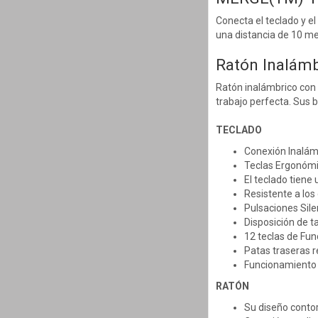
Conecta el teclado y 
una distancia de 10 met
Ratón Inalám
Ratón inalámbrico con
trabajo perfecta. Sus 
TECLADO
Conexión Inalám
Teclas Ergonómi
El teclado tiene
Resistente a los
Pulsaciones Sile
Disposición de 
12 teclas de Fun
Patas traseras r
Funcionamiento 
RATÓN
Su diseño conto