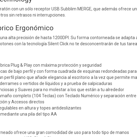
el ratón con un sólo receptor USB Subblim MERGE, que además ofrece un
ros sin retrasos ni interrupciones.
brico Ergonómico
 una alta precisión de hasta 1200DPI. Su forma contorneada se adapta
botones con la tecnología Silent Click no te desconcentrarán de tus tar
brica Plug & Play con máxima protección y seguridad
cas de bajo perfil y con forma cuadrada de esquinas redondeadas pa
 un perfil plano que añade elegancia al escritorio a la vez que permite
 derrames o vertidos de líquidos y a prueba de salpicaduras
nciosas y Suaves para no molestar a los que están a tu alrededor
tamaño completo (104 Teclas) con Teclado Numérico y separación entre 
ción y Accesos directos
egulables en altura y topes antideslizantes
mediante una pila del tipo AA
rneado ofrece una gran comodidad de uso para todo tipo de manos