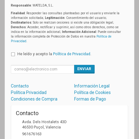
Responsable
: WATELDA, S.L.
Finalidad
: Responder las consultas planteadas por el usuario y enviarle la
información solicitada;
Legitimación
: Consentimiento del usuario;
Destinatarios
: Solo se realizan cesiones si existe una obligación legal;
Derechos
: Acceder, rectificar y suprimir, así como otros derechos, como se
indica en la información adicional;
Información Adicional
: Puede consultar
la información completa de Protección de Datos en nuestra
Política de
Privacidad
.
He leído y acepto la
Política de Privacidad
.
ENVIAR
Contacto
Información Legal
Política Privacidad
Política de Cookies
Condiciones de Compra
Formas de Pago
Contacto
Avda. Dels Hostalets 43D
46530
Puçol
,
Valencia
961676163