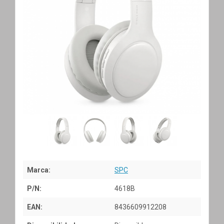
Marca:
SPC
P/N:
4618B
EAN:
8436609912208