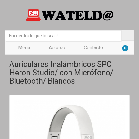
Menú
Acceso
Contacto
0
Auriculares Inalámbricos SPC
Heron Studio/ con Micrófono/
Bluetooth/ Blancos