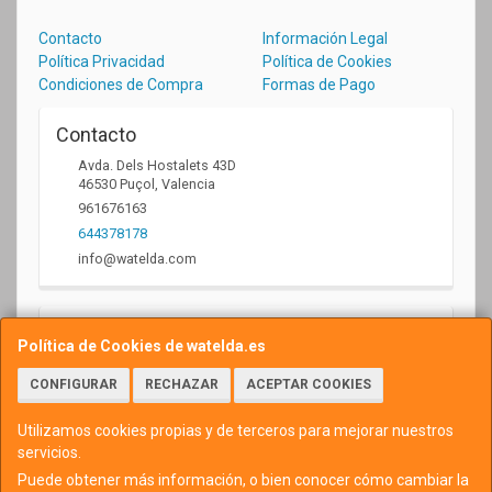
Contacto
Información Legal
Política Privacidad
Política de Cookies
Condiciones de Compra
Formas de Pago
Contacto
Avda. Dels Hostalets 43D
46530
Puçol
,
Valencia
961676163
644378178
info@watelda.com
Horario
Política de Cookies de watelda.es
10 a 13,30h y de 17,30 a 20,30h
CONFIGURAR
RECHAZAR
ACEPTAR COOKIES
Utilizamos cookies propias y de terceros para mejorar nuestros
servicios.
Puede obtener más información, o bien conocer cómo cambiar la