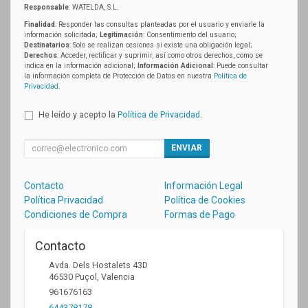
Responsable
: WATELDA, S.L.
Finalidad
: Responder las consultas planteadas por el usuario y enviarle la
información solicitada;
Legitimación
: Consentimiento del usuario;
Destinatarios
: Solo se realizan cesiones si existe una obligación legal;
Derechos
: Acceder, rectificar y suprimir, así como otros derechos, como se
indica en la información adicional;
Información Adicional
: Puede consultar
la información completa de Protección de Datos en nuestra
Política de
Privacidad
.
He leído y acepto la
Política de Privacidad
.
ENVIAR
Contacto
Información Legal
Política Privacidad
Política de Cookies
Condiciones de Compra
Formas de Pago
Contacto
Avda. Dels Hostalets 43D
46530
Puçol
,
Valencia
961676163
644378178