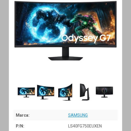
Marca:
SAMSUNG
P/N:
LS40FG750EUXEN