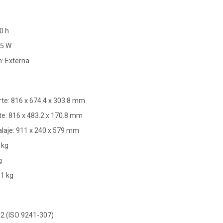
0 h
.5 W
: Externa
te: 816 x 674.4 x 303.8 mm
te: 816 x 483.2 x 170.8 mm
laje: 911 x 240 x 579 mm
 kg
g
.1 kg
e 2 (ISO 9241-307)