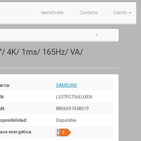
Identifícate
Contacto
Carrito
/ 4K/ 1ms/ 165Hz/ VA/
arca:
SAMSUNG
/N:
LS37FG756EUXEN
AN:
8806097438519
sponibilidad:
Disponible
ase energética: