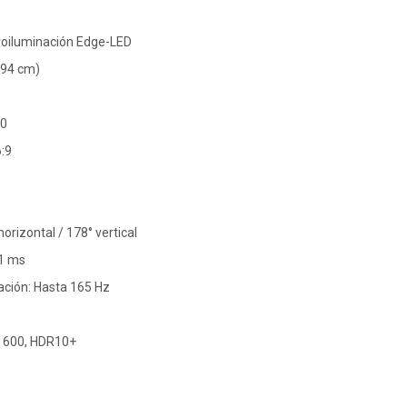
troiluminación Edge-LED
(94 cm)
60
:9
horizontal / 178° vertical
 1 ms
ación: Hasta 165 Hz
s
 600, HDR10+