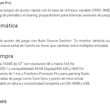
um Pro
us juegos de acción rápida con la tasa de refresco variable (VRR). A
 lag de pantalla y el tearing, preparándote para intensas sesiones de juego
omática
a acción del juego con Auto Source Switch+. Tu monitor detecta cu
nueva señal de fuente sin tener que cambiar entre múltiples entradas.
ompra
a 1000R de 37" con resolución 4K y hasta 165 Hz.
3000:1 y compatibilidad VESA DisplayHDR 600 y HDR10+.
esta de 1 ms y FreeSync Premium Pro para gaming fluido.
adas de juego como Core Sync y punto de mira virtual.
ble en altura y conectividad completa con DP, HDMI y USB.
nes