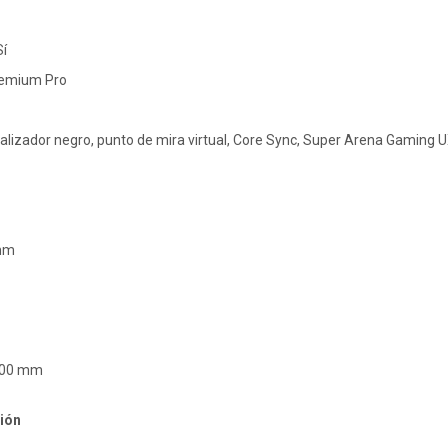
Sí
remium Pro
alizador negro, punto de mira virtual, Core Sync, Super Arena Gaming 
 mm
100 mm
ión