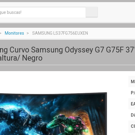
Monitores
SAMSUNG LS37FG756EUXEN
ng Curvo Samsung Odyssey G7 G75F 37"
altura/ Negro
M
P
E
Di
Cl