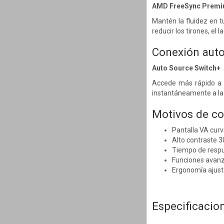
AMD FreeSync Premi
Mantén la fluidez en t
reducir los tirones, el
Conexión aut
Auto Source Switch+
Accede más rápido a l
instantáneamente a la 
Motivos de c
Pantalla VA curv
Alto contraste 
Tiempo de respu
Funciones avanz
Ergonomía ajusta
Especificacio