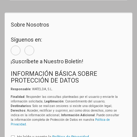
Sobre Nosotros
Síguenos en:
¡Suscríbete a Nuestro Boletín!
INFORMACIÓN BÁSICA SOBRE
PROTECCIÓN DE DATOS
Responsable
: WATELDA, S.L.
Finalidad
: Responder las consultas planteadas por el usuario y enviarle la
información solicitada;
Legitimación
: Consentimiento del usuario;
Destinatarios
: Solo se realizan cesiones si existe una obligación legal;
Derechos
: Acceder, rectificar y suprimir, así como otros derechos, como se
indica en la información adicional;
Información Adicional
: Puede consultar
la información completa de Protección de Datos en nuestra
Política de
Privacidad
.
He leído y acepto la
Política de Privacidad
.