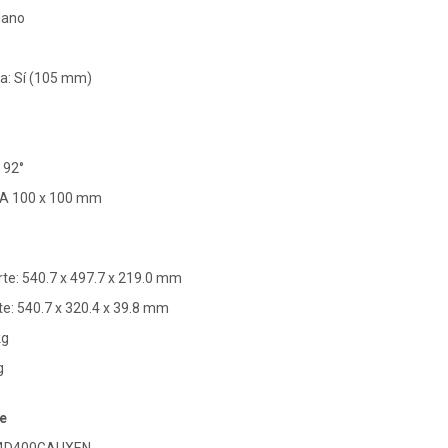
lano
ra: Sí (105 mm)
 92°
SA 100 x 100 mm
te: 540.7 x 497.7 x 219.0 mm
e: 540.7 x 320.4 x 39.8 mm
kg
g
e