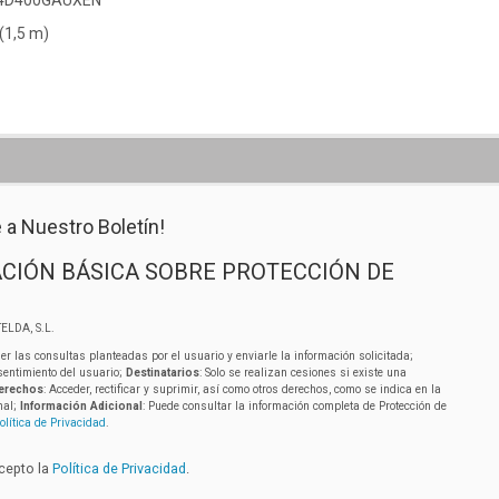
24D400GAUXEN
(1,5 m)
 a Nuestro Boletín!
CIÓN BÁSICA SOBRE PROTECCIÓN DE
ELDA, S.L.
er las consultas planteadas por el usuario y enviarle la información solicitada;
sentimiento del usuario;
Destinatarios
: Solo se realizan cesiones si existe una
erechos
: Acceder, rectificar y suprimir, así como otros derechos, como se indica en la
nal;
Información Adicional
: Puede consultar la información completa de Protección de
olítica de Privacidad
.
acepto la
Política de Privacidad
.