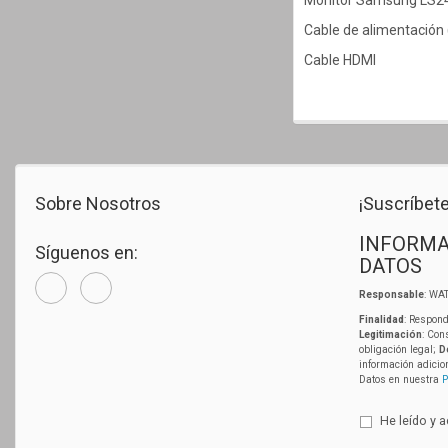
Monitor Samsung LS
Cable de alimentación 
Cable HDMI
Sobre Nosotros
¡Suscríbete
INFORMA
Síguenos en:
DATOS
Responsable
: WAT
Finalidad
: Respond
Legitimación
: Con
obligación legal;
D
información adicio
Datos en nuestra
P
He leído y 