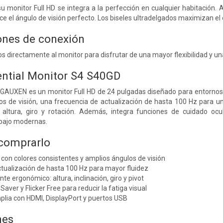
 su monitor Full HD se integra a la perfección en cualquier habitación.
ce el ángulo de visión perfecto. Los biseles ultradelgados maximizan el 
ones de conexión
os directamente al monitor para disfrutar de una mayor flexibilidad y 
ntial Monitor S4 S40GD
UXEN es un monitor Full HD de 24 pulgadas diseñado para entornos pr
os de visión, una frecuencia de actualización de hasta 100 Hz para 
altura, giro y rotación. Además, integra funciones de cuidado ocul
abajo modernas.
 comprarlo
 con colores consistentes y amplios ángulos de visión
tualización de hasta 100 Hz para mayor fluidez
te ergonómico: altura, inclinación, giro y pivot
aver y Flicker Free para reducir la fatiga visual
plia con HDMI, DisplayPort y puertos USB
nes