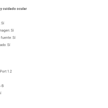
y cuidado ocular
 Sí
magen: Sí
fuente: Sí
ado: Sí
yPort 1.2
B-B
í