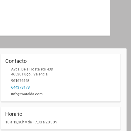
Contacto
Avda. Dels Hostalets 43D
46530
Puçol
,
Valencia
961676163
644378178
info@watelda.com
Horario
10 a 13,30h y de 17,30 a 20,30h