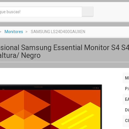
Monitores
SAMSUNG LS24D400GAUXEN
esional Samsung Essential Monitor S4 
altura/ Negro
M
P
E
Di
Cl