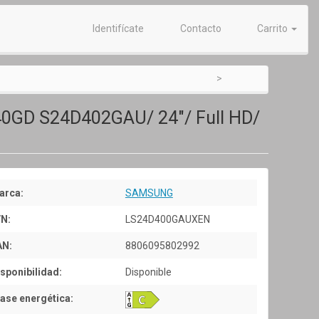
Identifícate
Contacto
Carrito
S40GD S24D402GAU/ 24"/ Full HD/
arca:
SAMSUNG
/N:
LS24D400GAUXEN
AN:
8806095802992
sponibilidad:
Disponible
ase energética: