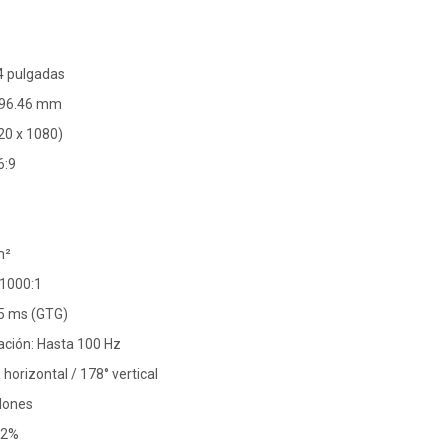
4 pulgadas
 296.46 mm
920 x 1080)
6:9
m²
 1000:1
5 ms (GTG)
ación: Hasta 100 Hz
 horizontal / 178° vertical
llones
72%