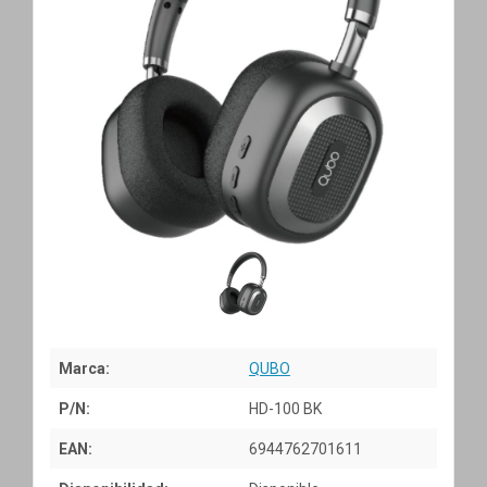
Marca:
QUBO
P/N:
HD-100 BK
EAN:
6944762701611