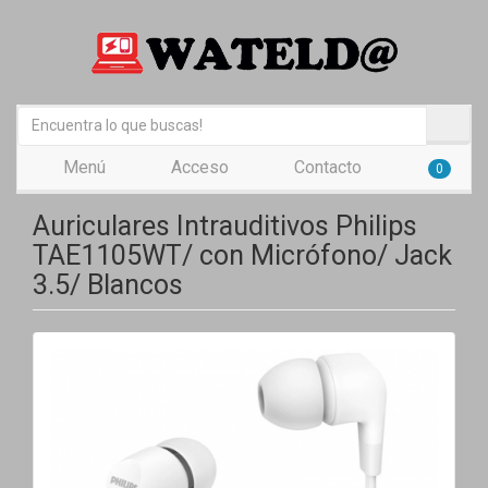
Menú
Acceso
Contacto
0
Auriculares Intrauditivos Philips
TAE1105WT/ con Micrófono/ Jack
3.5/ Blancos