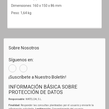
Dimensiones: 160 x 150 x 86 mm
Peso: 1,64 kg
Sobre Nosotros
Síguenos en:
¡Suscríbete a Nuestro Boletín!
INFORMACIÓN BÁSICA SOBRE
PROTECCIÓN DE DATOS
Responsable
: WATELDA, S.L.
Finalidad
: Responder las consultas planteadas por el usuario y enviarle la
información solicitada;
Legitimación
: Consentimiento del usuario;