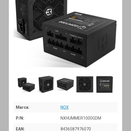
Marca:
NOX
P/N:
NXHUMMER1000GDM
EAN:
8436587976070