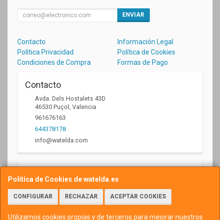
ENVIAR
Contacto
Información Legal
Política Privacidad
Política de Cookies
Condiciones de Compra
Formas de Pago
Contacto
Avda. Dels Hostalets 43D
46530
Puçol
,
Valencia
961676163
644378178
info@watelda.com
Horario
Política de Cookies de watelda.es
10 a 13,30h y de 17,30 a 20,30h
CONFIGURAR
RECHAZAR
ACEPTAR COOKIES
Utilizamos cookies propias y de terceros para mejorar nuestros