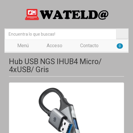
Menú
Acceso
Contacto
0
Hub USB NGS IHUB4 Micro/
4xUSB/ Gris