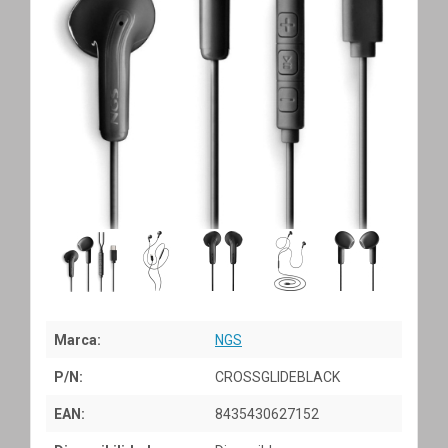
Marca:
NGS
P/N:
CROSSGLIDEBLACK
EAN:
8435430627152