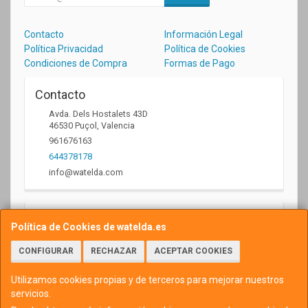
Contacto
Información Legal
Política Privacidad
Política de Cookies
Condiciones de Compra
Formas de Pago
Contacto
Avda. Dels Hostalets 43D
46530
Puçol
,
Valencia
961676163
644378178
info@watelda.com
Horario
Política de Cookies de watelda.es
10 a 13,30h y de 17,30 a 20,30h
CONFIGURAR
RECHAZAR
ACEPTAR COOKIES
Utilizamos cookies propias y de terceros para mejorar nuestros
servicios.