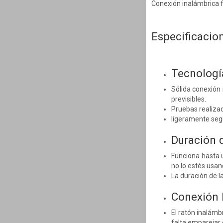
Conexión inalámbrica f
Especificacio
Tecnologí
Sólida conexión 
previsibles.
Pruebas realizad
ligeramente segú
Duración 
Funciona hasta 
no lo estés usan
La duración de l
Conexión 
El ratón inalámb
falta emparejar 