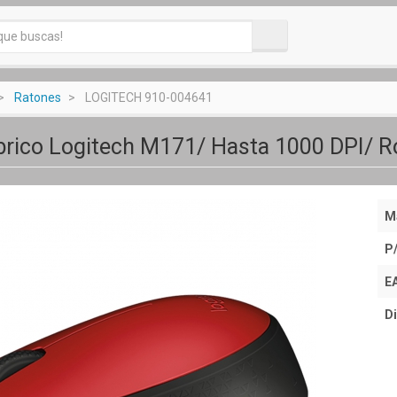
Ratones
LOGITECH 910-004641
rico Logitech M171/ Hasta 1000 DPI/ R
M
P
E
Di