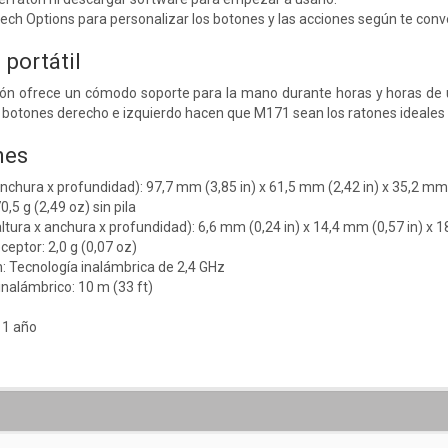
ech Options para personalizar los botones y las acciones según te con
portátil
ón ofrece un cómodo soporte para la mano durante horas y horas de uso
s botones derecho e izquierdo hacen que M171 sean los ratones ideales
nes
anchura x profundidad): 97,7 mm (3,85 in) x 61,5 mm (2,42 in) x 35,2 mm 
0,5 g (2,49 oz) sin pila
ltura x anchura x profundidad): 6,6 mm (0,24 in) x 14,4 mm (0,57 in) x 1
ceptor: 2,0 g (0,07 oz)
: Tecnología inalámbrica de 2,4 GHz
inalámbrico: 10 m (33 ft)
: 1 año