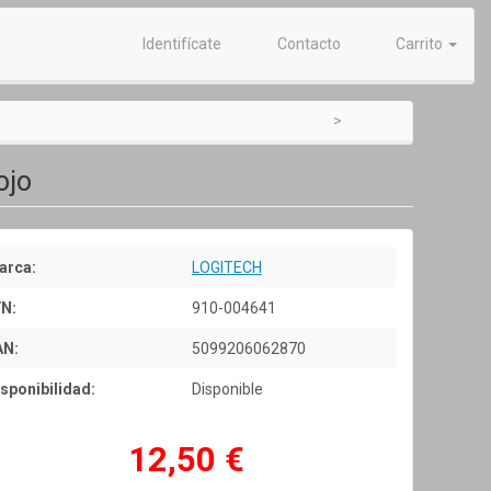
Identifícate
Contacto
Carrito
ojo
arca:
LOGITECH
/N:
910-004641
AN:
5099206062870
sponibilidad:
Disponible
12,50 €