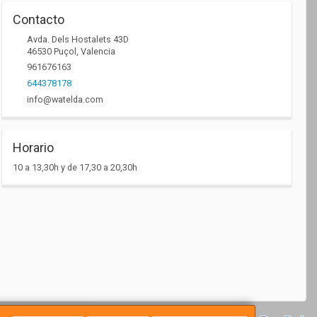
Contacto
Avda. Dels Hostalets 43D
46530
Puçol
,
Valencia
961676163
644378178
info@watelda.com
Horario
10 a 13,30h y de 17,30 a 20,30h