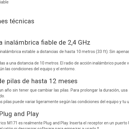
iable
nes técnicas
a inalámbrica fiable de 2,4 GHz
inalámbrica estable a distancias de hasta 10 metros (33 ft). Sin apenas 
as a una distancia de 10 metros. El radio de acción inalámbrico puede v
n las condiciones del equipo y el entorno.
de pilas de hasta 12 meses
un año sin tener que cambiar las pilas. Para prolongar la duración, u
do.
as pilas puede variar ligeramente según las condiciones del equipo y tu u
Plug and Play
rico M171 es realmente Plug and Play. Inserta el receptor en un puert
el ratón ni descargar software para empezar a usarlo.*