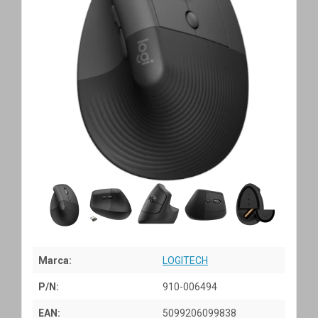
Marca:
LOGITECH
P/N:
910-006494
EAN:
5099206099838