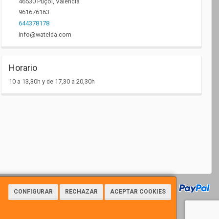
46530
Puçol
,
Valencia
961676163
644378178
info@watelda.com
Horario
10 a 13,30h y de 17,30 a 20,30h
CONFIGURAR
RECHAZAR
ACEPTAR COOKIES
7112 - Tfno: 961676163