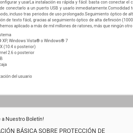
onfigurar y usarLa instalación es rápida y fácil: basta con conectar el
ede conectarlo a un puerto USB y usarlo inmediatamente.Comodidad 
do, incluso tras periodos de uso prolongado.Seguimiento óptico de alta
ión de texto fácil, gracias al seguimiento óptico de alta definición (10
e hemos aplicado a más de mil millones de ratones, más que ningún otro 
istema
 XP, Windows Vista® o Windows® 7
 (10.4 o posterior)
nel 2.6 o posterior
SB
caja
ción del usuario
 a Nuestro Boletín!
CIÓN BÁSICA SOBRE PROTECCIÓN DE