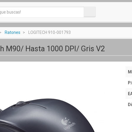
Ratones
LOGITECH 910-001793
h M90/ Hasta 1000 DPI/ Gris V2
M
P
E
Di