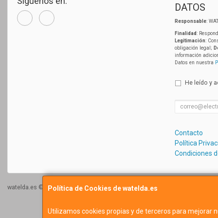
Síguenos en:
DATOS
Responsable
: WAT
Finalidad
: Respond
Legitimación
: Con
obligación legal;
D
información adicio
Datos en nuestra
P
He leído y 
Contacto
Política Priva
Condiciones 
watelda.es © 2026
Política de Cookies de watelda.es
Utilizamos cookies propias y de terceros para mejorar n