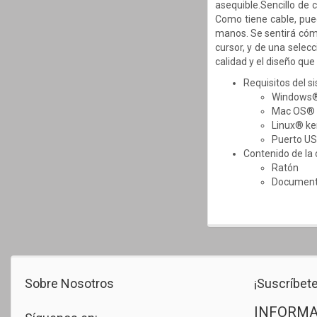
asequible.Sencillo de c
Como tiene cable, pu
manos. Se sentirá cómo
cursor, y de una selecc
calidad y el diseño qu
Requisitos del s
Windows®
Mac OS® X
Linux® ker
Puerto U
Contenido de la 
Ratón
Documenta
Sobre Nosotros
¡Suscríbete
INFORMA