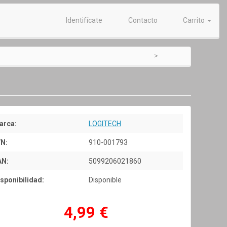
Identifícate
Contacto
Carrito
arca:
LOGITECH
/N:
910-001793
AN:
5099206021860
sponibilidad:
Disponible
4,99 €