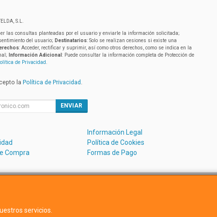
ELDA, S.L.
er las consultas planteadas por el usuario y enviarle la información solicitada;
sentimiento del usuario;
Destinatarios
: Solo se realizan cesiones si existe una
erechos
: Acceder, rectificar y suprimir, así como otros derechos, como se indica en la
nal;
Información Adicional
: Puede consultar la información completa de Protección de
olítica de Privacidad
.
acepto la
Política de Privacidad
.
ENVIAR
Información Legal
cidad
Política de Cookies
de Compra
Formas de Pago
Avda. Dels Hostalets 43D, 46530, Valencia, España. - C.I.F.:B5488
uestros servicios.