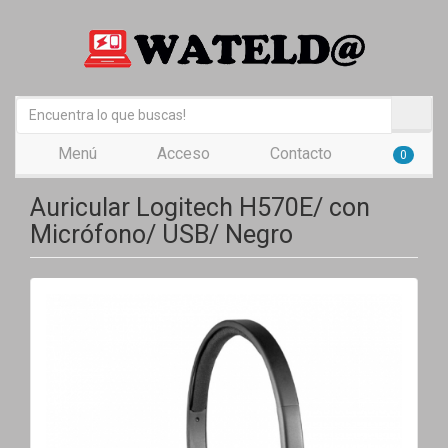
Menú
Acceso
Contacto
0
Auricular Logitech H570E/ con
Micrófono/ USB/ Negro