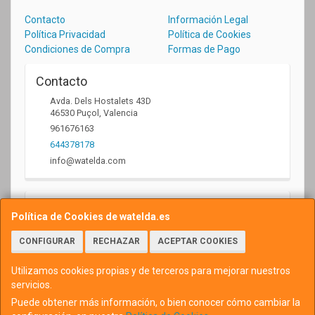
Contacto
Información Legal
Política Privacidad
Política de Cookies
Condiciones de Compra
Formas de Pago
Contacto
Avda. Dels Hostalets 43D
46530
Puçol
,
Valencia
961676163
644378178
info@watelda.com
Horario
Política de Cookies de watelda.es
10 a 13,30h y de 17,30 a 20,30h
CONFIGURAR
RECHAZAR
ACEPTAR COOKIES
Utilizamos cookies propias y de terceros para mejorar nuestros
servicios.
Puede obtener más información, o bien conocer cómo cambiar la