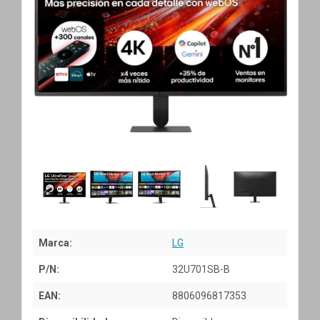
Marca:
LG
P/N:
32U701SB-B
EAN:
8806096817353