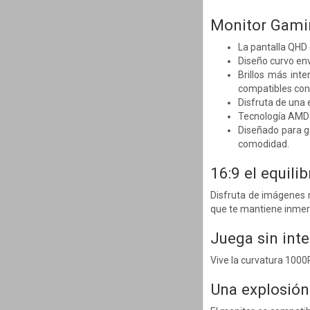
Monitor Gamin
La pantalla QHD 
Diseño curvo env
Brillos más int
compatibles co
Disfruta de una 
Tecnología AMD F
Diseñado para g
comodidad.
16:9 el equili
Disfruta de imágenes r
que te mantiene inmers
Juega sin inte
Vive la curvatura 1000R
Una explosión