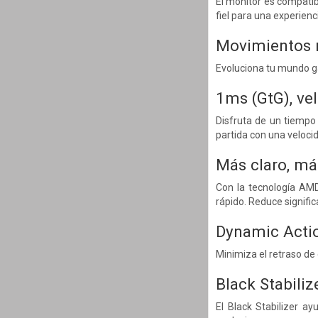
El monitor es compati
fiel para una experien
Movimientos rá
Evoluciona tu mundo ga
1ms (GtG), vel
Disfruta de un tiempo
partida con una veloci
Más claro, má
Con la tecnología AMD
rápido. Reduce signific
Dynamic Acti
Minimiza el retraso de
Black Stabiliz
El Black Stabilizer a