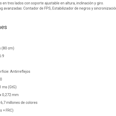
 en tres lados con soporte ajustable en altura, inclinación y giro.
g avanzadas: Contador de FPS, Estabilizador de negros y sincronizació
nes
 (80 cm)
6:9
ficie: Antirreflejos
40
1 ms (GtG)
 x 0,272 mm
16,7 millones de colores
its + FRC)