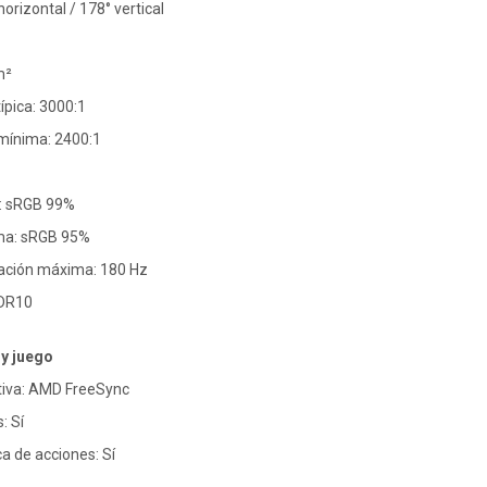
horizontal / 178° vertical
m²
ípica: 3000:1
 mínima: 2400:1
a: sRGB 99%
ma: sRGB 95%
zación máxima: 180 Hz
HDR10
y juego
tiva: AMD FreeSync
: Sí
a de acciones: Sí