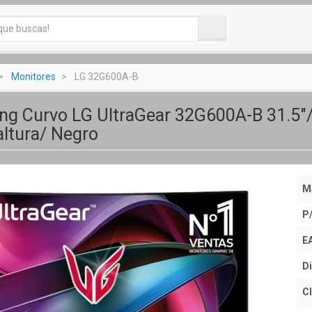
Monitores
LG 32G600A-B
ng Curvo LG UltraGear 32G600A-B 31.5"
altura/ Negro
M
P
E
Di
Cl