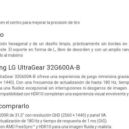
 en el centro para mejorar la precisión de tiro
do
ación hexagonal y de un diseño limpio, prácticamente sin bordes en 
pivote. El soporte en forma de L, libre de desorden y con un amplio ra
rlo al máximo
ng LG UltraGear 32G600A-B
ltraGear 32G600A-B ofrece una experiencia de juego inmersiva graci
× 1440). Con una frecuencia de actualización de hasta 180 Hz, tiem
a una fluidez excepcional sin interrupciones ni desgarros de imagen. 
 compatibilidad con HDR10 completan una experiencia visual envolvente y
 comprarlo
000R de 31,5" con resolución QHD (2560 × 1440) y panel VA.
tualización de 180 Hz y tiempo de respuesta de 1 ms (GtG).
con AMD FreeSync™ y HDR10 para una imagen fluida y realista.