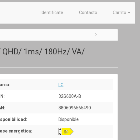
Identifícate
Contacto
Carrito
/ QHD/ 1ms/ 180Hz/ VA/
arca:
LG
/N:
32G600A-B
AN:
8806096565490
sponibilidad:
Disponible
ase energética: