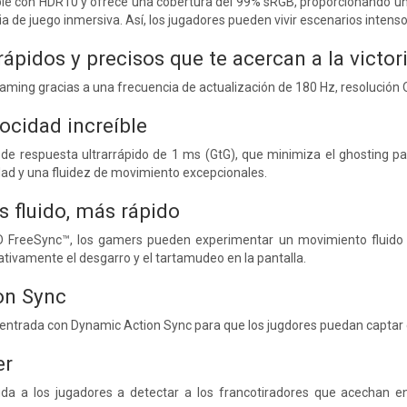
ble con HDR10 y ofrece una cobertura del 99% sRGB, proporcionando un
cia de juego inmersiva. Así, los jugadores pueden vivir escenarios inten
pidos y precisos que te acercan a la victor
ming gracias a una frecuencia de actualización de 180 Hz, resolución 
ocidad increíble
 de respuesta ultrarrápido de 1 ms (GtG), que minimiza el ghosting pa
dad y una fluidez de movimiento excepcionales.
s fluido, más rápido
 FreeSync™, los gamers pueden experimentar un movimiento fluido y 
ativamente el desgarro y el tartamudeo en la pantalla.
on Sync
 entrada con Dynamic Action Sync para que los jugdores puedan captar
er
yuda a los jugadores a detectar a los francotiradores que acechan 