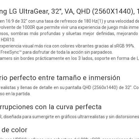
g LG UltraGear, 32", VA, QHD (2560X1440),
en 16:9 de 32" con una tasa de refresco de 180 Hz(1) y una velocidad d
olvente de 1000R que permite vivir una experiencia de juego más inmer
ensos, sombras más profundas y siluetas mejor definidas, mejorando
n HDR10.
experiencia visual más rica con colores vibrantes gracias al sRGB 99%.
reeSync™ para disfrutar de toda la acción sin parpadeos.
amers sin bordes prácticamente en los 3 lados, soporte en forma de L 
brio perfecto entre tamaño e inmersión
ealistas y llenas de detalle en su pantalla QHD (2560x1440) de 32''. C
o en la partida.
rrupciones con la curva perfecta
, diseñada para sumergirte en gráficos ultrarrealistas y sin distorsione
 de color