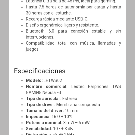
Latencia ultra baja de 45 ms, ideal para gaming.
Hasta 7.5 horas de autonomía por carga y hasta
30 horas con el estuche.
Recarga rápida mediante USB-C.
Diseño ergonómico, ligero y resistente.
Bluetooth 6.0 para conexión estable y sin
interrupciones.
Compatibilidad total con música, llamadas y
juegos.
Especificaciones
Modelo:
LETWS02
Nombre comercial:
Leotec Earphones TWS
GAMING Nebula Fit
Tipo de auricular:
Estéreo
Tipo de driver:
Membrana compuesta
Tamaño del driver:
10 mm
Impedancia:
16 Ω ± 10%
Potencia nominal:
3 mW – 5 mW
Sensibilidad:
107 ± 3 dB
Distorsión:
≤ 5% @ 1 kHz