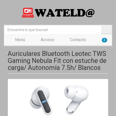
Menú
Acceso
Contacto
0
Auriculares Bluetooth Leotec TWS
Gaming Nebula Fit con estuche de
carga/ Autonomía 7.5h/ Blancos