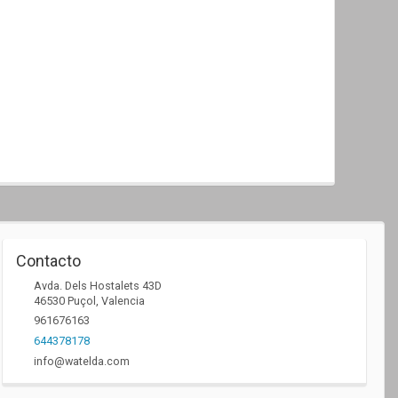
Contacto
Avda. Dels Hostalets 43D
46530
Puçol
,
Valencia
961676163
644378178
info@watelda.com