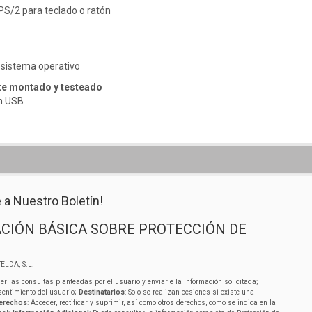
PS/2 para teclado o ratón
 sistema operativo
e montado y testeado
ón USB
 a Nuestro Boletín!
CIÓN BÁSICA SOBRE PROTECCIÓN DE
ELDA, S.L.
er las consultas planteadas por el usuario y enviarle la información solicitada;
sentimiento del usuario;
Destinatarios
: Solo se realizan cesiones si existe una
erechos
: Acceder, rectificar y suprimir, así como otros derechos, como se indica en la