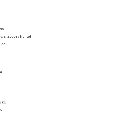
ono
es/altavoces frontal
uido
 A
5 Gb
io