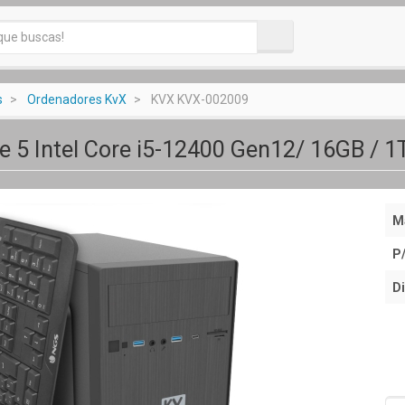
s
Ordenadores KvX
KVX KVX-002009
e 5 Intel Core i5-12400 Gen12/ 16GB / 1
M
P
Di