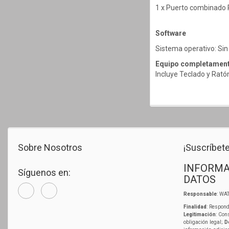
1 x Puerto combinado 
Software
Sistema operativo: Sin
Equipo completament
Incluye Teclado y Rat
Sobre Nosotros
¡Suscríbete
INFORMA
Síguenos en:
DATOS
Responsable
: WAT
Finalidad
: Respond
Legitimación
: Con
obligación legal;
D