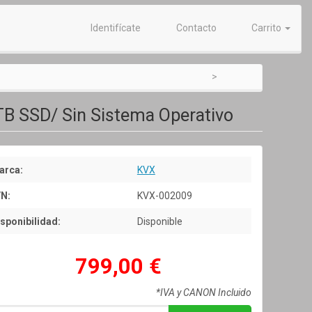
Identifícate
Contacto
Carrito
TB SSD/ Sin Sistema Operativo
arca:
KVX
/N:
KVX-002009
sponibilidad:
Disponible
799,00 €
*IVA y CANON Incluido