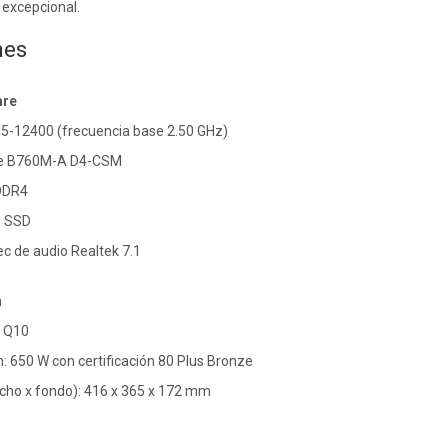
 excepcional.
nes
are
 i5-12400 (frecuencia base 2.50 GHz)
me B760M-A D4-CSM
DDR4
B SSD
ec de audio Realtek 7.1
n
c Q10
: 650 W con certificación 80 Plus Bronze
ncho x fondo): 416 x 365 x 172 mm