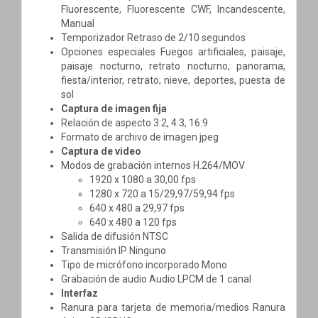
Fluorescente, Fluorescente CWF, Incandescente,
Manual
Temporizador Retraso de 2/10 segundos
Opciones especiales Fuegos artificiales, paisaje,
paisaje nocturno, retrato nocturno, panorama,
fiesta/interior, retrato, nieve, deportes, puesta de
sol
Captura de imagen fija
Relación de aspecto 3:2, 4:3, 16:9
Formato de archivo de imagen jpeg
Captura de video
Modos de grabación internos H.264/MOV
1920 x 1080 a 30,00 fps
1280 x 720 a 15/29,97/59,94 fps
640 x 480 a 29,97 fps
640 x 480 a 120 fps
Salida de difusión NTSC
Transmisión IP Ninguno
Tipo de micrófono incorporado Mono
Grabación de audio Audio LPCM de 1 canal
Interfaz
Ranura para tarjeta de memoria/medios Ranura