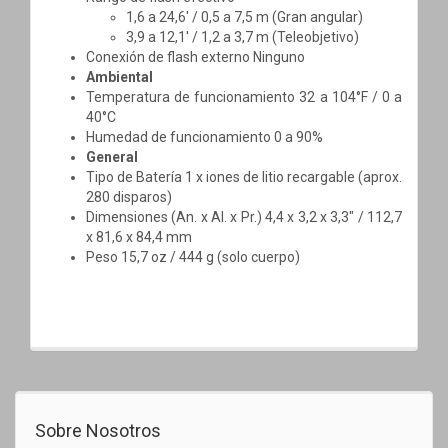
1,6 a 24,6' / 0,5 a 7,5 m (Gran angular)
3,9 a 12,1' / 1,2 a 3,7 m (Teleobjetivo)
Conexión de flash externo Ninguno
Ambiental
Temperatura de funcionamiento 32 a 104°F / 0 a
40°C
Humedad de funcionamiento 0 a 90%
General
Tipo de Batería 1 x iones de litio recargable (aprox.
280 disparos)
Dimensiones (An. x Al. x Pr.) 4,4 x 3,2 x 3,3" / 112,7
x 81,6 x 84,4 mm
Peso 15,7 oz / 444 g (solo cuerpo)
Sobre Nosotros