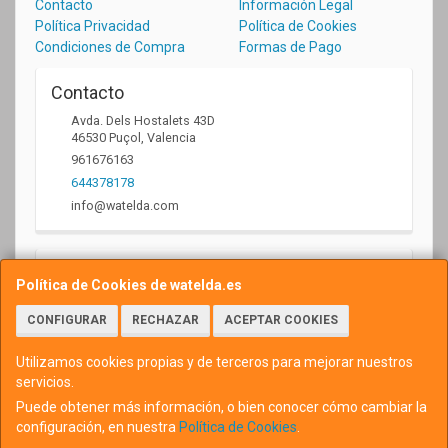
Contacto
Información Legal
Política Privacidad
Política de Cookies
Condiciones de Compra
Formas de Pago
Contacto
Avda. Dels Hostalets 43D
46530
Puçol
,
Valencia
961676163
644378178
info@watelda.com
Horario
Política de Cookies de watelda.es
10 a 13,30h y de 17,30 a 20,30h
CONFIGURAR
RECHAZAR
ACEPTAR COOKIES
Utilizamos cookies propias y de terceros para mejorar nuestros
servicios.
Puede obtener más información, o bien conocer cómo cambiar la
configuración, en nuestra
Política de Cookies
.