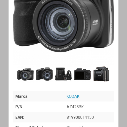
Marca:
KODAK
P/N:
AZ425BK
EAN:
819900014150