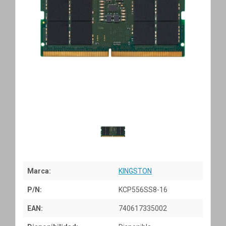
Marca:
KINGSTON
P/N:
KCP556SS8-16
EAN:
740617335002