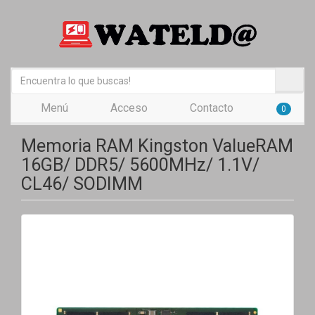
Menú
Acceso
Contacto
0
Memoria RAM Kingston ValueRAM
16GB/ DDR5/ 5600MHz/ 1.1V/
CL46/ SODIMM