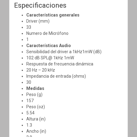
Especificaciones
Características generales
Driver (mm)
33
Numero de Micrófono
1
Características Audio
Sensibilidad del driver a 1kHz1mW (dB)
102 dB SPL@ 1kHz 1mW
Respuesta de frecuencia dinámica
20 Hz – 20 kHz
Impedancia de entrada (ohms)
30
Medidas
Peso (g)
157
Peso (oz)
5.54
Altura (in)
1.3
Ancho (in)