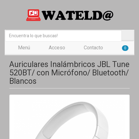
Menú
Acceso
Contacto
0
Auriculares Inalámbricos JBL Tune
520BT/ con Micrófono/ Bluetooth/
Blancos