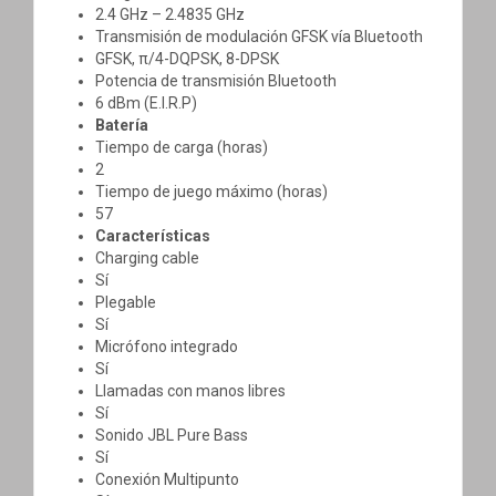
2.4 GHz – 2.4835 GHz
Transmisión de modulación GFSK vía Bluetooth
GFSK, π/4-DQPSK, 8-DPSK
Potencia de transmisión Bluetooth
6 dBm (E.I.R.P)
Batería
Tiempo de carga (horas)
2
Tiempo de juego máximo (horas)
57
Características
Charging cable
Sí
Plegable
Sí
Micrófono integrado
Sí
Llamadas con manos libres
Sí
Sonido JBL Pure Bass
Sí
Conexión Multipunto