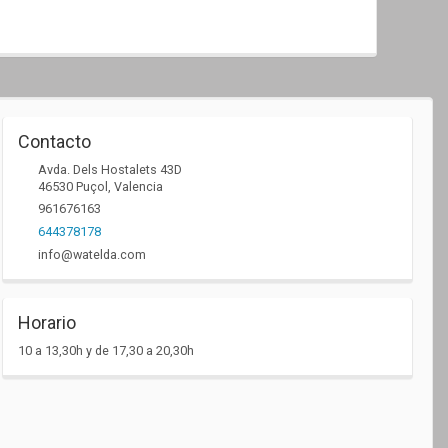
Contacto
Avda. Dels Hostalets 43D
46530
Puçol
,
Valencia
961676163
644378178
info@watelda.com
Horario
10 a 13,30h y de 17,30 a 20,30h