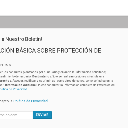
 a Nuestro Boletín!
CIÓN BÁSICA SOBRE PROTECCIÓN DE
ELDA, S.L.
er las consultas planteadas por el usuario y enviarle la información solicitada;
sentimiento del usuario;
Destinatarios
: Solo se realizan cesiones si existe una
erechos
: Acceder, rectificar y suprimir, así como otros derechos, como se indica en la
nal;
Información Adicional
: Puede consultar la información completa de Protección de
olítica de Privacidad
.
acepto la
Política de Privacidad
.
ENVIAR