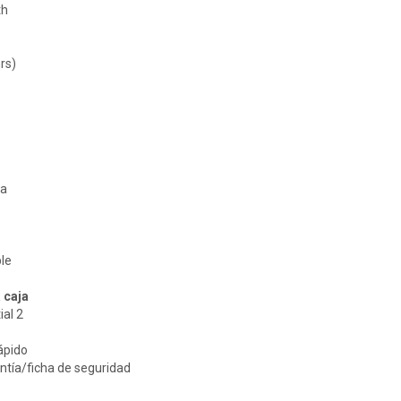
th
rs)
ua
le
 caja
ial 2
rápido
antía/ficha de seguridad