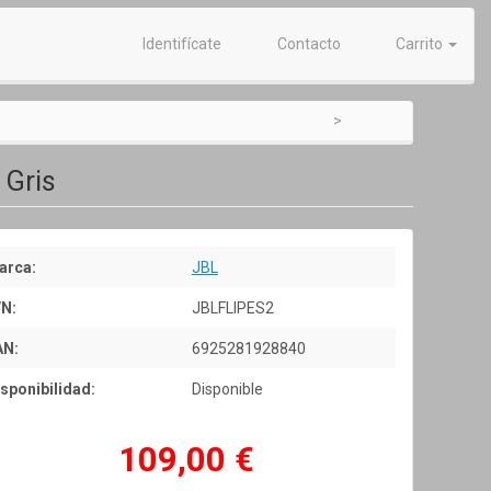
Identifícate
Contacto
Carrito
 Gris
arca:
JBL
/N:
JBLFLIPES2
AN:
6925281928840
sponibilidad:
Disponible
109,00 €