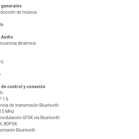
s generales
ducción de música
da
s Audio
ecuencia dinámica
m)
)
 de control y conexión
th
 1.6
ncia de transmisión Bluetooth
3.5 MHz
modulación GFSK vía Bluetooth
K, 8DPSK
nsmisión Bluetooth