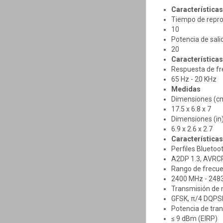
Característica
Tiempo de repro
10
Potencia de sali
20
Característica
Respuesta de fr
65 Hz - 20 KHz
Medidas
Dimensiones (c
17.5 x 6.8 x 7
Dimensiones (in
6.9 x 2.6 x 2.7
Características
Perfiles Bluetoo
A2DP 1.3, AVRCP
Rango de frecue
2400 MHz - 248
Transmisión de 
GFSK, π/4 DQPS
Potencia de tra
≤ 9 dBm (EIRP)