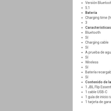
Versión Bluetoo
5.1
Batería
Charging time (h
3
Características
Bluetooth
Sí
Charging cable
Sí
A prueba de ag
Sí
Wireless
Sí
Batería recargab
Sí
Contenido de la
1 JBL Flip Essent
1 cable USB-C
1 guía de inicio 
1 tarjeta de gar