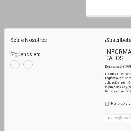
Sobre Nosotros
¡Suscríbete
INFORMA
Síguenos en:
DATOS
Responsable
: WAT
Finalidad
: Respond
Legitimación
: Con
obligación legal;
D
información adicio
Datos en nuestra
P
He leído y 