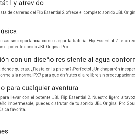
átil y atrevido
pista de carreras del Flip Essential 2 ofrece el completo sonido JBL Or
música
osas sin importancia como cargar la batería. Flip Essential 2 te ofre
 el potente sonido JBL Original Pro.
sión con un diseño resistente al agua confo
á donde quieras. ¿Fiesta en la piscina? ¡Perfecto! ¿Un chaparrón inesper
orme a la norma IPX7 para que disfrutes al aire libre sin preocupacione
do para cualquier aventura
 para llevar con el potente JBL Flip Essential 2. Nuestro ligero alta
ño impermeable, puedes disfrutar de tu sonido JBL Original Pro Sound
sica favorita.
nes